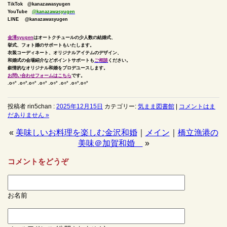
TikTok
@kanazawasyugen
YouTube
@kanazawasyugen
LINE @kanazawasyugen
金澤syugen
はオートクチュールの少人数の結婚式、
挙式、フォト婚のサポートもいたします。
衣装コーディネート、オリジナルアイテムのデザイン、
和婚式の会場紹介などポイントサポートも
ご相談
ください。
叙情的なオリジナル和婚をプロデユースします。
お問い合わせフォームはこちら
です。
.o○° .o○°.o○° .o○° .o○° .o○° .o○°.o○°
投稿者 rin5chan :
2025年12月15日
カテゴリー:
気まま図書館
|
コメントはま
だありません »
«
美味しいお料理を楽しむ金沢和婚
｜
メイン
｜
橋立漁港の
美味＠加賀和婚
»
コメントをどうぞ
お名前