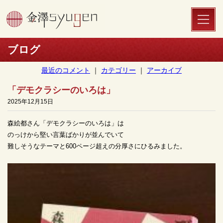
toggle
naviga
ブログ
最近のコメント
｜
カテゴリー
｜
アーカイブ
「デモクラシーのいろは」
2025年12月15日
森絵都さん「デモクラシーのいろは」は
のっけから堅い言葉ばかりが並んでいて
難しそうなテーマと600ページ超えの分厚さにひるみました。