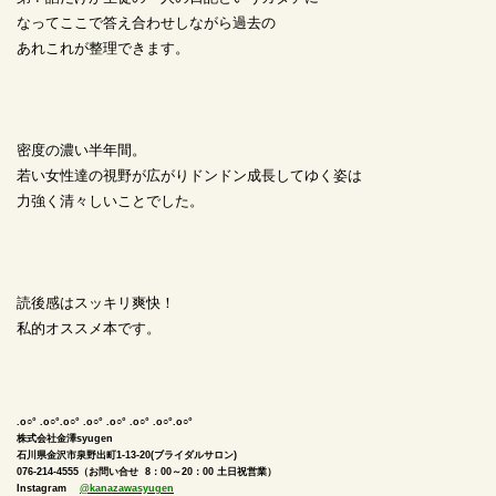
なってここで答え合わせしながら過去の
あれこれが整理できます。
密度の濃い半年間。
若い女性達の視野が広がりドンドン成長してゆく姿は
力強く清々しいことでした。
読後感はスッキリ爽快！
私的オススメ本です。
.o○° .o○°.o○° .o○° .o○° .o○° .o○°.o○°
株式会社金澤syugen
石川県金沢市泉野出町1-13-20(ブライダルサロン)
076-214-4555（お問い合せ 8：00～20：00 土日祝営業）
Instagram
@kanazawasyugen