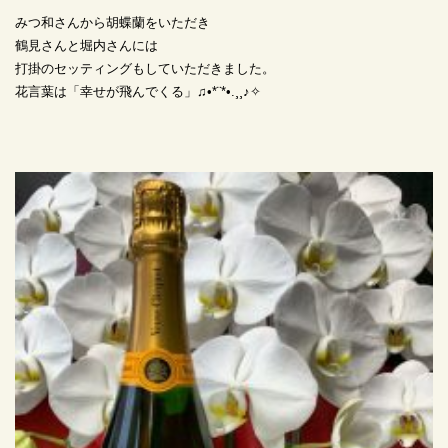
みつ和さんから胡蝶蘭をいただき
鶴見さんと堀内さんには
打掛のセッティングもしていただきました。
花言葉は「幸せが飛んでくる」♫•*¨*•.¸¸♪✧