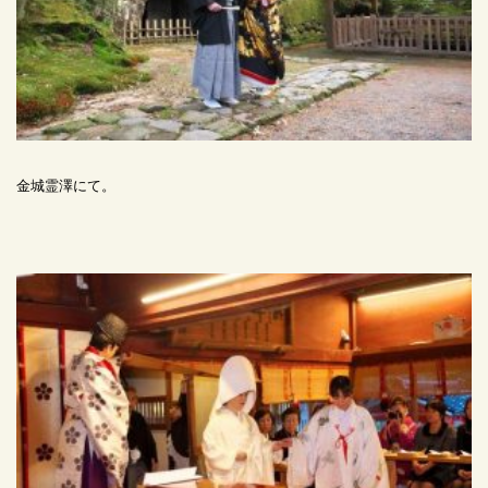
金城霊澤にて。