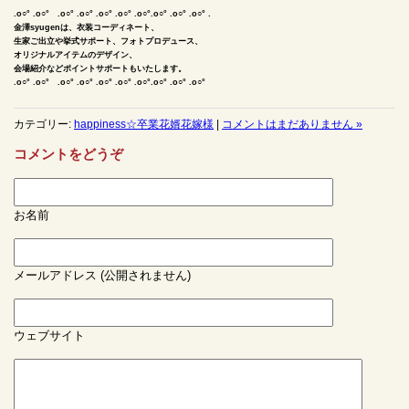
.o○° .o○° .o○° .o○° .o○° .o○° .o○°.o○° .o○° .o○° .
金澤syugenは、衣装コーディネート、
生家ご出立や挙式サポート、フォトプロデュース、
オリジナルアイテムのデザイン、
会場紹介などポイントサポートもいたします。
.o○° .o○° .o○° .o○° .o○° .o○° .o○°.o○° .o○° .o○°
カテゴリー:
happiness☆卒業花婿花嫁様
|
コメントはまだありません »
コメントをどうぞ
お名前
メールアドレス (公開されません)
ウェブサイト