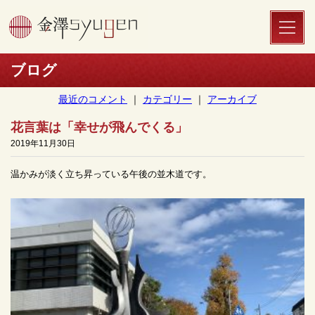
toggle
naviga
ブログ
最近のコメント
｜
カテゴリー
｜
アーカイブ
花言葉は「幸せが飛んでくる」
2019年11月30日
温かみが淡く立ち昇っている午後の並木道です。