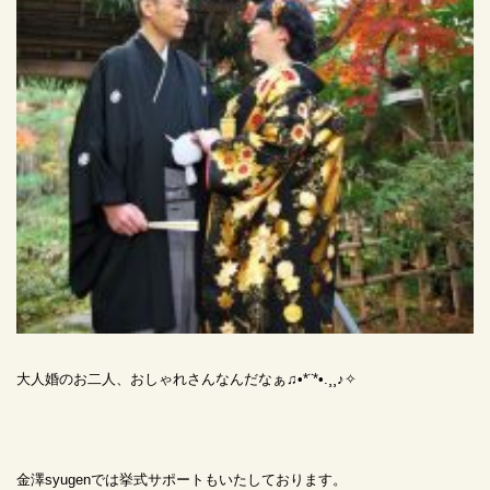
大人婚のお二人、おしゃれさんなんだなぁ♫•*¨*•.¸¸♪✧
金澤syugenでは挙式サポートもいたしております。