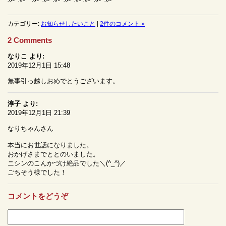
.o○° .o○° .o○° .o○° .o○° .o○° .o○°.o○° .o○° .o○°
カテゴリー:
お知らせしたいこと
|
2件のコメント »
2 Comments
なりこ
より:
2019年12月1日 15:48
無事引っ越しおめでとうございます。
淳子
より:
2019年12月1日 21:39
なりちゃんさん
本当にお世話になりました。
おかげさまでととのいました。
ニシンのこんかづけ絶品でした＼(^_^)／
ごちそう様でした！
コメントをどうぞ