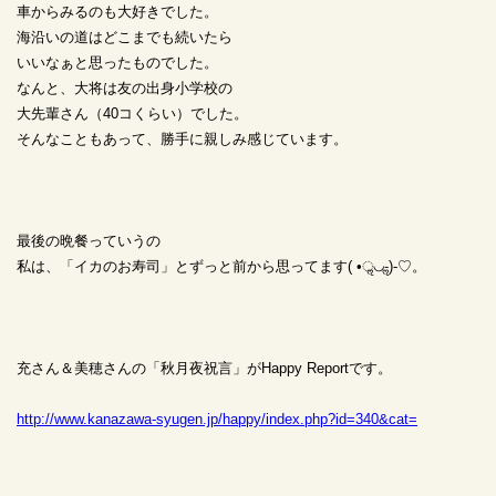
車からみるのも大好きでした。
海沿いの道はどこまでも続いたら
いいなぁと思ったものでした。
なんと、大将は友の出身小学校の
大先輩さん（40コくらい）でした。
そんなこともあって、勝手に親しみ感じています。
最後の晩餐っていうの
私は、「イカのお寿司」とずっと前から思ってます( •ॢ◡-ॢ)-♡。
充さん＆美穂さんの「秋月夜祝言」がHappy Reportです。
http://www.kanazawa-syugen.jp/happy/index.php?id=340&cat=