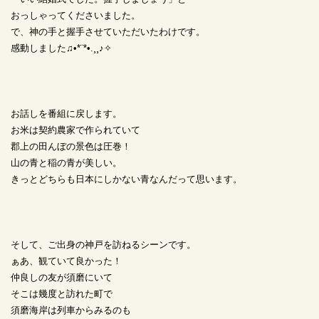
おっしゃってくださいました。
で、神の手と握手させていただいたわけです。
感動しました♫•*¨*•.¸¸♪✧
お話しを番組に戻します。
お米は契約農家で作られていて
郡上の田んぼの景色は圧巻！
山の青と稲の青が美しい。
きっとどちらも日本にしかない青なんだって思います。
そして、ご出身の神戸を訪ねるシーンです。
ぁあ、観ていて良かった！
仲良しの友が須磨にいて
そこは幾度と訪れた町で
須磨海岸は列車からみるのも