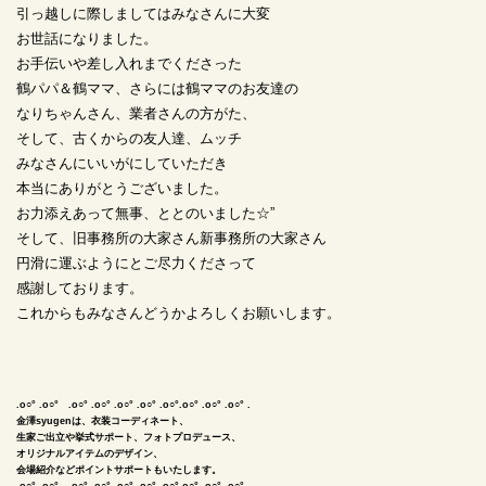
引っ越しに際しましてはみなさんに大変
お世話になりました。
お手伝いや差し入れまでくださった
鶴パパ＆鶴ママ、さらには鶴ママのお友達の
なりちゃんさん、業者さんの方がた、
そして、古くからの友人達、ムッチ
みなさんにいいがにしていただき
本当にありがとうございました。
お力添えあって無事、ととのいました☆”
そして、旧事務所の大家さん新事務所の大家さん
円滑に運ぶようにとご尽力くださって
感謝しております。
これからもみなさんどうかよろしくお願いします。
.o○° .o○° .o○° .o○° .o○° .o○° .o○°.o○° .o○° .o○° .
金澤syugenは、衣装コーディネート、
生家ご出立や挙式サポート、フォトプロデュース、
オリジナルアイテムのデザイン、
会場紹介などポイントサポートもいたします。