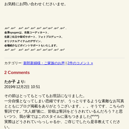
お気軽にお問い合わせくださいませ。
.o○° .o○° .o○° .o○° .o○° .o○° .o○°.o○° .o○° .o○° .
金澤syugenは、衣装コーディネート、
生家ご出立や挙式サポート、フォトプロデュース、
オリジナルアイテムのデザイン、
会場紹介などポイントサポートもいたします。
.o○° .o○° .o○° .o○° .o○° .o○° .o○°.o○° .o○° .o○°
カテゴリー:
新郎新婦様・ご家族のお声
|
2件のコメント »
2 Comments
たか子
より:
2019年12月2日 10:51
その節はとってもとってもお世話になりました。
一分自慢となってしまい恐縮ですが、うっとりするような素敵なお写真
とともにブログ掲載をありがとうございます。。。そうです、こちらの
誓詞です。“大人婚”後に、皆様は誓詞をどうされているんだろう？と思
いつつ、我が家ではこのスタイルに落ちつきました(*^^*)
実際はどうされていらっしゃるか、ご存じでしたら是非教えてくださ
い。