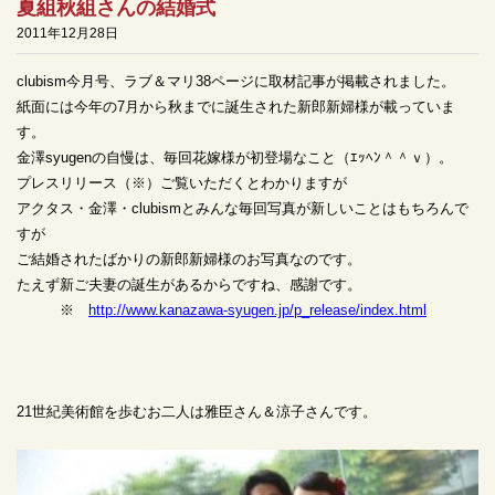
夏組秋組さんの結婚式
2011年12月28日
clubism今月号、ラブ＆マリ38ページに取材記事が掲載されました。
紙面には今年の7月から秋までに誕生された新郎新婦様が載っていま
す。
金澤syugenの自慢は、毎回花嫁様が初登場なこと（ｴｯﾍﾝ＾＾ｖ）。
プレスリリース（※）ご覧いただくとわかりますが
アクタス・金澤・clubismとみんな毎回写真が新しいことはもちろんで
すが
ご結婚されたばかりの新郎新婦様のお写真なのです。
たえず新ご夫妻の誕生があるからですね、感謝です。
※
http://www.kanazawa-syugen.jp/p_release/index.html
21世紀美術館を歩むお二人は雅臣さん＆涼子さんです。