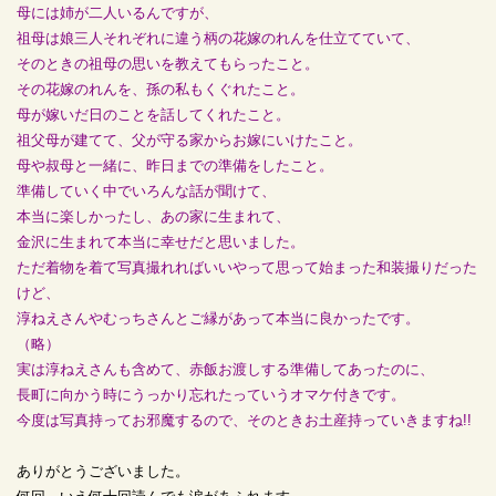
母には姉が二人いるんですが、
祖母は娘三人それぞれに違う柄の花嫁のれんを仕立てていて、
そのときの祖母の思いを教えてもらったこと。
その花嫁のれんを、孫の私もくぐれたこと。
母が嫁いだ日のことを話してくれたこと。
祖父母が建てて、父が守る家からお嫁にいけたこと。
母や叔母と一緒に、昨日までの準備をしたこと。
準備していく中でいろんな話が聞けて、
本当に楽しかったし、あの家に生まれて、
金沢に生まれて本当に幸せだと思いました。
ただ着物を着て写真撮れればいいやって思って始まった和装撮りだった
けど、
淳ねえさんやむっちさんとご縁があって本当に良かったです。
（略）
実は淳ねえさんも含めて、赤飯お渡しする準備してあったのに、
長町に向かう時にうっかり忘れたっていうオマケ付きです。
今度は写真持ってお邪魔するので、そのときお土産持っていきますね!!
ありがとうございました。