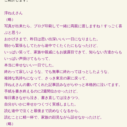
淳ねえさん
（略）
写真が出来たら、ブログ印刷して一緒に両親に渡しますね！すっごく喜
ぶと思う♪
おかげさまで、昨日は思い出深いいい一日になりました。
朝から緊張もしてたから途中でくたくたにもなったけど、
いっぱい笑って、家族や親戚にもお披露目できて、知らない方達からも
いっぱい声掛けてもらって、
本当に幸せないい一日でした。
終わって寂しいような、でも無事に終わってほっとしたような、
複雑な気持ちになって、さっき東京の家に戻って、
淳ねえさんの書いてくれた記事読みながらやっと本格的に泣いてます。
手紙を書き終えるのに2週間位かかったけど、
毎日書きながら泣き、書き直しては泣きつつ、
自分がいかに幸せかつくづく実感しました。
読む途中で泣くと最後まで読めなくなるから、
読むことに精一杯で、家族の顔見ながら話せなかったけど。
（略）