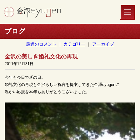
toggle
naviga
ブログ
最近のコメント
｜
カテゴリー
｜
アーカイブ
金沢の美しき婚礼文化の再現
2011年12月31日
今年も今日で〆の日。
婚礼文化の再現と金沢らしい祝言を提案してきた金澤syugenに
温かい応援を本年もありがとうございました。